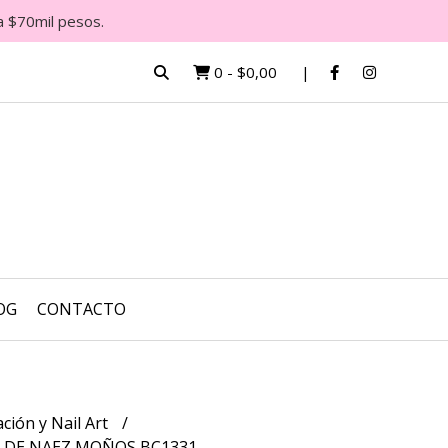
a $70mil pesos.
0
-
$0,00
OG
CONTACTO
ción y Nail Art
S DE NAEZ MOÑOS BC1331