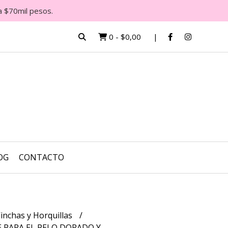
a $70mil pesos.
0
-
$0,00
OG
CONTACTO
inchas y Horquillas
PARA EL PELO DORADO Y