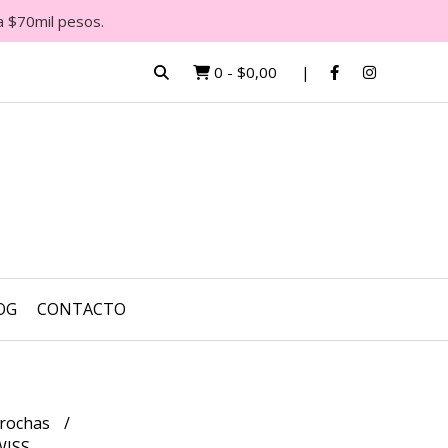
a $70mil pesos.
0
-
$0,00
OG
CONTACTO
rochas
WISS