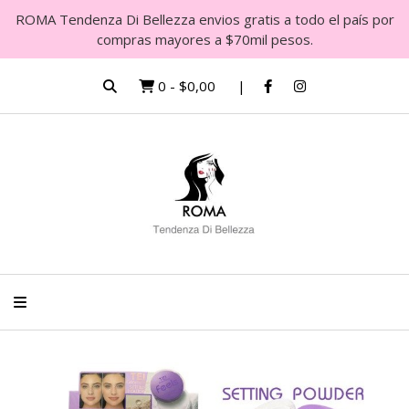
ROMA Tendenza Di Bellezza envios gratis a todo el país por
compras mayores a $70mil pesos.
0
-
$0,00