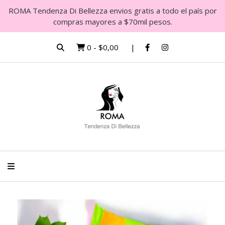
ROMA Tendenza Di Bellezza envios gratis a todo el país por
compras mayores a $70mil pesos.
0
-
$0,00