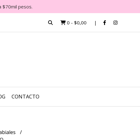
a $70mil pesos.
0
-
$0,00
OG
CONTACTO
abiales
JO