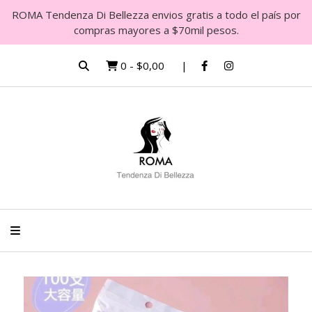
ROMA Tendenza Di Bellezza envios gratis a todo el país por
compras mayores a $70mil pesos.
0
-
$0,00