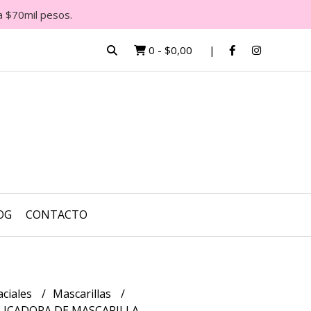
a $70mil pesos.
0
-
$0,00
OG
CONTACTO
aciales
Mascarillas
PLICADORA DE MASCARILLA