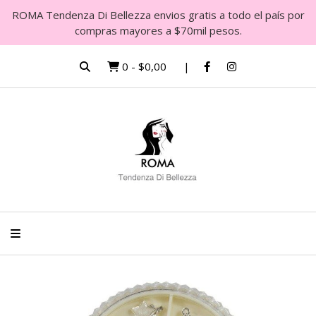
ROMA Tendenza Di Bellezza envios gratis a todo el país por
compras mayores a $70mil pesos.
0
-
$0,00