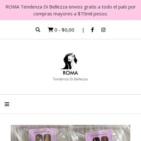
ROMA Tendenza Di Bellezza envios gratis a todo el país por
compras mayores a $70mil pesos.
0
-
$0,00