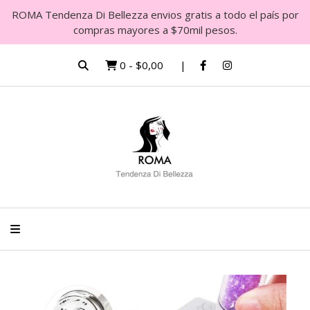
ROMA Tendenza Di Bellezza envios gratis a todo el país por
compras mayores a $70mil pesos.
0
-
$0,00