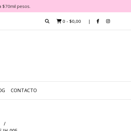
a $70mil pesos.
0
-
$0,00
OG
CONTACTO
s
 JH-005