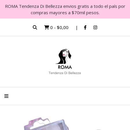
ROMA Tendenza Di Bellezza envios gratis a todo el país por
compras mayores a $70mil pesos.
0
-
$0,00