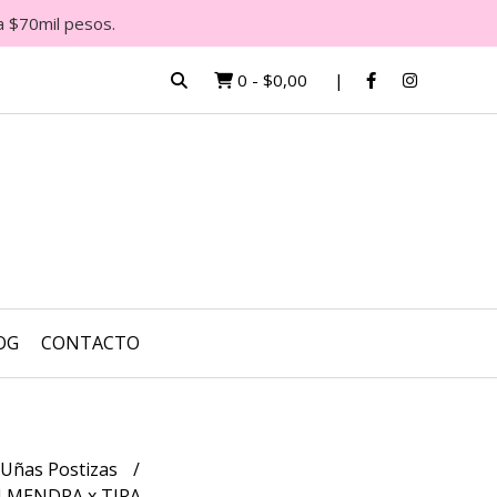
a $70mil pesos.
0
-
$0,00
OG
CONTACTO
 Uñas Postizas
ALMENDRA x TIRA