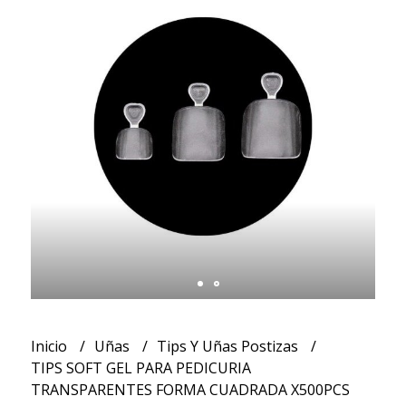
Inicio
Uñas
Tips Y Uñas Postizas
TIPS SOFT GEL PARA PEDICURIA
TRANSPARENTES FORMA CUADRADA X500PCS