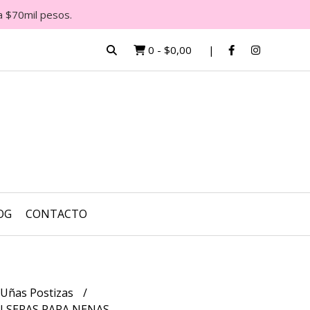
a $70mil pesos.
0
-
$0,00
OG
CONTACTO
 Uñas Postizas
LSERAS PARA NENAS