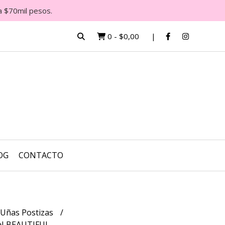
a $70mil pesos.
0
-
$0,00
OG
CONTACTO
 Uñas Postizas
N BEAUTIFUL